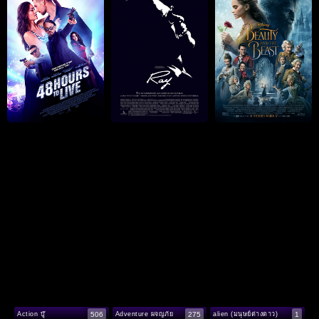
506
275
1
Action บู๊
Adventure ผจญภัย
alien (มนุษย์ต่างดาว)