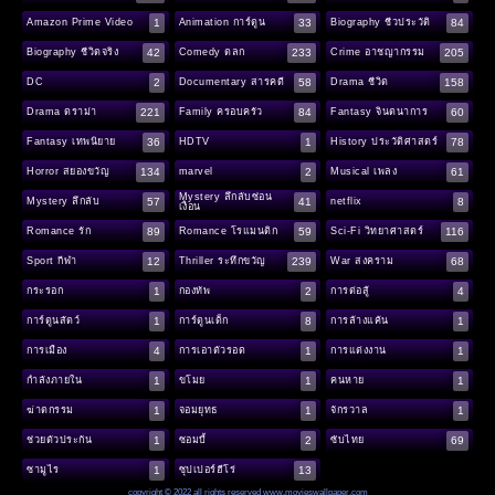
1
33
84
Amazon Prime Video
Animation การ์ตูน
Biography ชีวประวัติ
42
233
205
Biography ชีวิตจริง
Comedy ตลก
Crime อาชญากรรม
2
58
158
DC
Documentary สารคดี
Drama ชีวิต
221
84
60
Drama ดราม่า
Family ครอบครัว
Fantasy จินตนาการ
36
1
78
Fantasy เทพนิยาย
HDTV
History ประวัติศาสตร์
134
2
61
Horror สยองขวัญ
marvel
Musical เพลง
Mystery ลึกลับซ่อน
57
41
8
Mystery ลึกลับ
netflix
เงื่อน
89
59
116
Romance รัก
Romance โรแมนติก
Sci-Fi วิทยาศาสตร์
12
239
68
Sport กีฬา
Thriller ระทึกขวัญ
War สงคราม
1
2
4
กระรอก
กองทัพ
การต่อสู้
1
8
1
การ์ตูนสัตว์
การ์ตูนเด็ก
การล้างแค้น
4
1
1
การเมือง
การเอาตัวรอด
การแต่งงาน
1
1
1
กำลังภายใน
ขโมย
คนหาย
1
1
1
ฆ่าตกรรม
จอมยุทธ
จักรวาล
1
2
69
ช่วยตัวประกัน
ซอมบี้
ซับไทย
1
13
ซามูไร
ซุปเปอร์ฮีโร่
copyright © 2022 all rights reserved
www.movieswallpaper.com