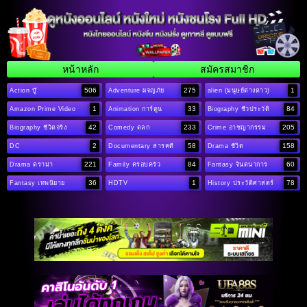
หน้าหลัก
สมัครสมาชิก
506
275
1
Action บู๊
Adventure ผจญภัย
alien (มนุษย์ต่างดาว)
1
33
84
Amazon Prime Video
Animation การ์ตูน
Biography ชีวประวัติ
42
233
205
Biography ชีวิตจริง
Comedy ตลก
Crime อาชญากรรม
2
58
158
DC
Documentary สารคดี
Drama ชีวิต
221
84
60
Drama ดราม่า
Family ครอบครัว
Fantasy จินตนาการ
36
1
78
Fantasy เทพนิยาย
HDTV
History ประวัติศาสตร์