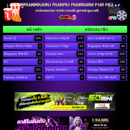
หน้าหลัก
สมัครสมาชิก
506
275
1
Action บู๊
Adventure ผจญภัย
alien (มนุษย์ต่างดาว)
1
33
84
Amazon Prime Video
Animation การ์ตูน
Biography ชีวประวัติ
42
233
205
Biography ชีวิตจริง
Comedy ตลก
Crime อาชญากรรม
2
58
158
DC
Documentary สารคดี
Drama ชีวิต
221
84
60
Drama ดราม่า
Family ครอบครัว
Fantasy จินตนาการ
36
1
78
Fantasy เทพนิยาย
HDTV
History ประวัติศาสตร์