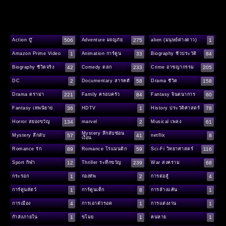
506
275
1
Action บู๊
Adventure ผจญภัย
alien (มนุษย์ต่างดาว)
1
33
84
Amazon Prime Video
Animation การ์ตูน
Biography ชีวประวัติ
42
233
205
Biography ชีวิตจริง
Comedy ตลก
Crime อาชญากรรม
2
58
158
DC
Documentary สารคดี
Drama ชีวิต
221
84
60
Drama ดราม่า
Family ครอบครัว
Fantasy จินตนาการ
36
1
78
Fantasy เทพนิยาย
HDTV
History ประวัติศาสตร์
134
2
61
Horror สยองขวัญ
marvel
Musical เพลง
Mystery ลึกลับซ่อน
57
41
8
Mystery ลึกลับ
netflix
เงื่อน
89
59
116
Romance รัก
Romance โรแมนติก
Sci-Fi วิทยาศาสตร์
12
239
68
Sport กีฬา
Thriller ระทึกขวัญ
War สงคราม
1
2
4
กระรอก
กองทัพ
การต่อสู้
1
8
1
การ์ตูนสัตว์
การ์ตูนเด็ก
การล้างแค้น
4
1
1
การเมือง
การเอาตัวรอด
การแต่งงาน
1
1
1
กำลังภายใน
ขโมย
คนหาย