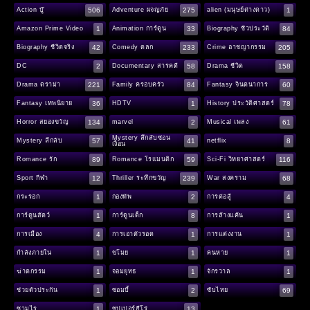
506
275
1
Action บู๊
Adventure ผจญภัย
alien (มนุษย์ต่างดาว)
1
33
84
Amazon Prime Video
Animation การ์ตูน
Biography ชีวประวัติ
42
233
205
Biography ชีวิตจริง
Comedy ตลก
Crime อาชญากรรม
2
58
158
DC
Documentary สารคดี
Drama ชีวิต
221
84
60
Drama ดราม่า
Family ครอบครัว
Fantasy จินตนาการ
36
1
78
Fantasy เทพนิยาย
HDTV
History ประวัติศาสตร์
134
2
61
Horror สยองขวัญ
marvel
Musical เพลง
Mystery ลึกลับซ่อน
57
41
8
Mystery ลึกลับ
netflix
เงื่อน
89
59
116
Romance รัก
Romance โรแมนติก
Sci-Fi วิทยาศาสตร์
12
239
68
Sport กีฬา
Thriller ระทึกขวัญ
War สงคราม
1
2
4
กระรอก
กองทัพ
การต่อสู้
1
8
1
การ์ตูนสัตว์
การ์ตูนเด็ก
การล้างแค้น
4
1
1
การเมือง
การเอาตัวรอด
การแต่งงาน
1
1
1
กำลังภายใน
ขโมย
คนหาย
1
1
1
ฆ่าตกรรม
จอมยุทธ
จักรวาล
1
2
69
ช่วยตัวประกัน
ซอมบี้
ซับไทย
1
13
ซามูไร
ซุปเปอร์ฮีโร่