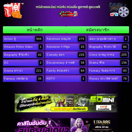
หน้าหลัก
สมัครสมาชิก
506
275
1
Action บู๊
Adventure ผจญภัย
alien (มนุษย์ต่างดาว)
1
33
84
Amazon Prime Video
Animation การ์ตูน
Biography ชีวประวัติ
42
233
205
Biography ชีวิตจริง
Comedy ตลก
Crime อาชญากรรม
2
58
158
DC
Documentary สารคดี
Drama ชีวิต
221
84
60
Drama ดราม่า
Family ครอบครัว
Fantasy จินตนาการ
36
1
78
Fantasy เทพนิยาย
HDTV
History ประวัติศาสตร์