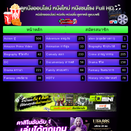
หน้าหลัก
สมัครสมาชิก
506
275
1
Action บู๊
Adventure ผจญภัย
alien (มนุษย์ต่างดาว)
1
33
84
Amazon Prime Video
Animation การ์ตูน
Biography ชีวประวัติ
42
233
205
Biography ชีวิตจริง
Comedy ตลก
Crime อาชญากรรม
2
58
158
DC
Documentary สารคดี
Drama ชีวิต
221
84
60
Drama ดราม่า
Family ครอบครัว
Fantasy จินตนาการ
36
1
78
Fantasy เทพนิยาย
HDTV
History ประวัติศาสตร์