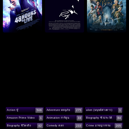
506
275
1
Action บู๊
Adventure ผจญภัย
alien (มนุษย์ต่างดาว)
1
33
84
Amazon Prime Video
Animation การ์ตูน
Biography ชีวประวัติ
42
233
205
Biography ชีวิตจริง
Comedy ตลก
Crime อาชญากรรม