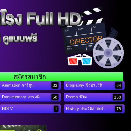
สมัครสมาชิก
33
84
Animation การ์ตูน
Biography ชีวประวัติ
58
158
Documentary สารคดี
Drama ชีวิต
1
78
HDTV
History ประวัติศาสตร์