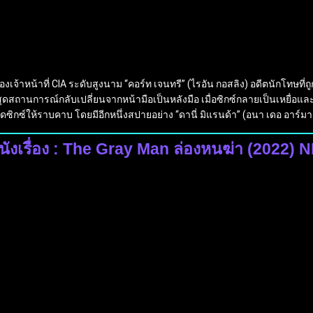
เจ้าหน้าที่ CIA ระดับสูงนาม “คอร์ท เจนทรี” (ไรอัน กอสลิง) อดีตนักโทษที่ถู
ที่สุดสถานการณ์กลับเปลี่ยนจากหน้ามือเป็นหลังมือ เมื่อซิกซ์กลายเป็นเหยื่อแ
ำจัดซิกซ์ให้ราบคาบ โดยมีอีกหนึ่งสปายอย่าง “ดานี่ มิแรนด้า” (อนา เดอ อาร์มา
นังเรื่อง : The Gray Man ล่องหนฆ่า (2022) 