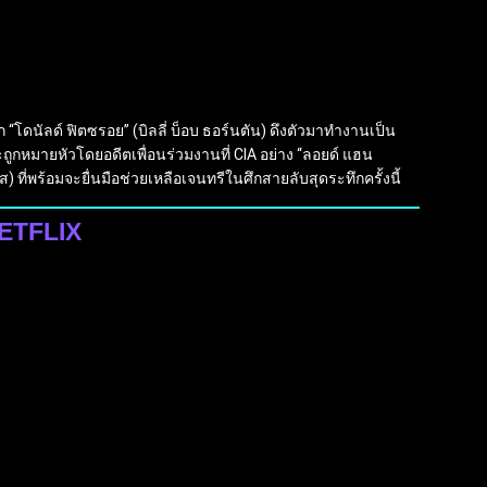
ก “โดนัลด์ ฟิตซรอย” (บิลลี่ บ็อบ ธอร์นตัน) ดึงตัวมาทำงานเป็น
ละถูกหมายหัวโดยอดีตเพื่อนร่วมงานที่ CIA อย่าง “ลอยด์ แฮน
ส) ที่พร้อมจะยื่นมือช่วยเหลือเจนทรีในศึกสายลับสุดระทึกครั้งนี้
NETFLIX