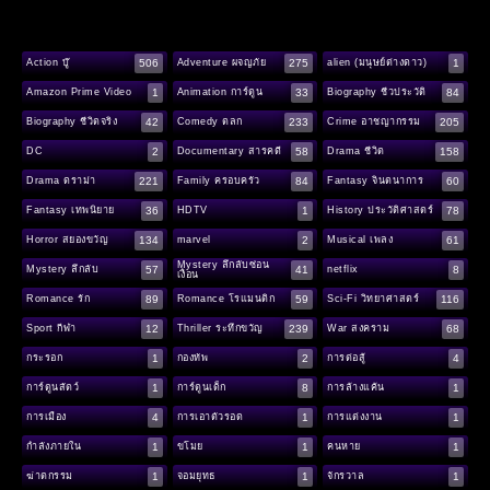
506
275
1
Action บู๊
Adventure ผจญภัย
alien (มนุษย์ต่างดาว)
1
33
84
Amazon Prime Video
Animation การ์ตูน
Biography ชีวประวัติ
42
233
205
Biography ชีวิตจริง
Comedy ตลก
Crime อาชญากรรม
2
58
158
DC
Documentary สารคดี
Drama ชีวิต
221
84
60
Drama ดราม่า
Family ครอบครัว
Fantasy จินตนาการ
36
1
78
Fantasy เทพนิยาย
HDTV
History ประวัติศาสตร์
134
2
61
Horror สยองขวัญ
marvel
Musical เพลง
Mystery ลึกลับซ่อน
57
41
8
Mystery ลึกลับ
netflix
เงื่อน
89
59
116
Romance รัก
Romance โรแมนติก
Sci-Fi วิทยาศาสตร์
12
239
68
Sport กีฬา
Thriller ระทึกขวัญ
War สงคราม
1
2
4
กระรอก
กองทัพ
การต่อสู้
1
8
1
การ์ตูนสัตว์
การ์ตูนเด็ก
การล้างแค้น
4
1
1
การเมือง
การเอาตัวรอด
การแต่งงาน
1
1
1
กำลังภายใน
ขโมย
คนหาย
1
1
1
ฆ่าตกรรม
จอมยุทธ
จักรวาล