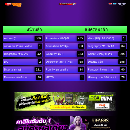
หน้าหลัก
สมัครสมาชิก
506
275
1
Action บู๊
Adventure ผจญภัย
alien (มนุษย์ต่างดาว)
1
33
84
Amazon Prime Video
Animation การ์ตูน
Biography ชีวประวัติ
42
233
205
Biography ชีวิตจริง
Comedy ตลก
Crime อาชญากรรม
2
58
158
DC
Documentary สารคดี
Drama ชีวิต
221
84
60
Drama ดราม่า
Family ครอบครัว
Fantasy จินตนาการ
36
1
78
Fantasy เทพนิยาย
HDTV
History ประวัติศาสตร์