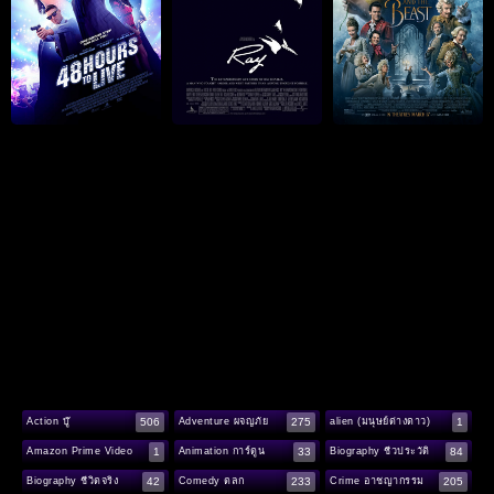
506
275
1
Action บู๊
Adventure ผจญภัย
alien (มนุษย์ต่างดาว)
1
33
84
Amazon Prime Video
Animation การ์ตูน
Biography ชีวประวัติ
42
233
205
Biography ชีวิตจริง
Comedy ตลก
Crime อาชญากรรม