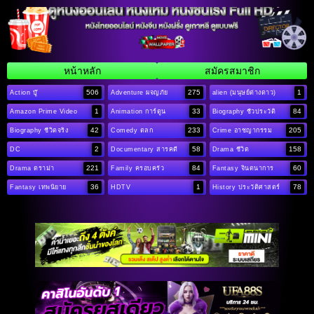
หน้าหลัก
สมัครสมาชิก
506
275
1
Action บู๊
Adventure ผจญภัย
alien (มนุษย์ต่างดาว)
1
33
84
Amazon Prime Video
Animation การ์ตูน
Biography ชีวประวัติ
42
233
205
Biography ชีวิตจริง
Comedy ตลก
Crime อาชญากรรม
2
58
158
DC
Documentary สารคดี
Drama ชีวิต
221
84
60
Drama ดราม่า
Family ครอบครัว
Fantasy จินตนาการ
36
1
78
Fantasy เทพนิยาย
HDTV
History ประวัติศาสตร์