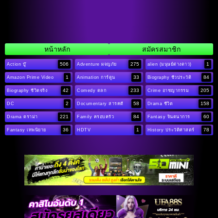
หน้าหลัก
สมัครสมาชิก
506
275
1
Action บู๊
Adventure ผจญภัย
alien (มนุษย์ต่างดาว)
1
33
84
Amazon Prime Video
Animation การ์ตูน
Biography ชีวประวัติ
42
233
205
Biography ชีวิตจริง
Comedy ตลก
Crime อาชญากรรม
2
58
158
DC
Documentary สารคดี
Drama ชีวิต
221
84
60
Drama ดราม่า
Family ครอบครัว
Fantasy จินตนาการ
36
1
78
Fantasy เทพนิยาย
HDTV
History ประวัติศาสตร์