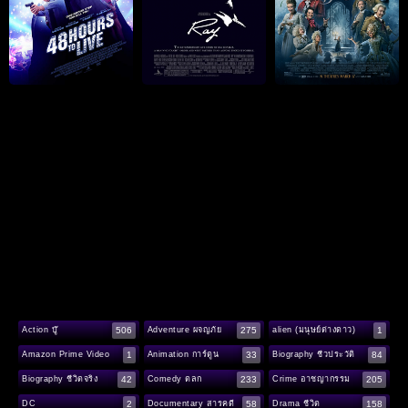
506
275
1
Action บู๊
Adventure ผจญภัย
alien (มนุษย์ต่างดาว)
1
33
84
Amazon Prime Video
Animation การ์ตูน
Biography ชีวประวัติ
42
233
205
Biography ชีวิตจริง
Comedy ตลก
Crime อาชญากรรม
2
58
158
DC
Documentary สารคดี
Drama ชีวิต