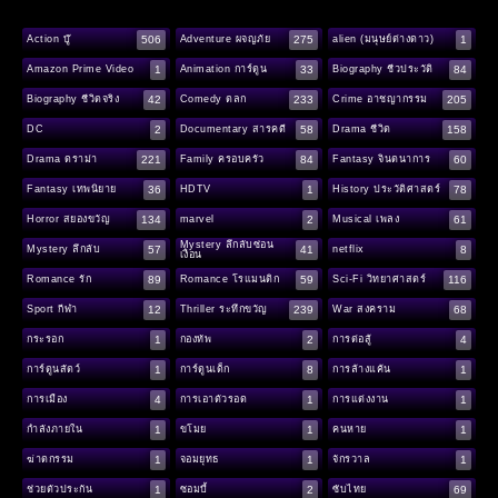
506
275
1
Action บู๊
Adventure ผจญภัย
alien (มนุษย์ต่างดาว)
1
33
84
Amazon Prime Video
Animation การ์ตูน
Biography ชีวประวัติ
42
233
205
Biography ชีวิตจริง
Comedy ตลก
Crime อาชญากรรม
2
58
158
DC
Documentary สารคดี
Drama ชีวิต
221
84
60
Drama ดราม่า
Family ครอบครัว
Fantasy จินตนาการ
36
1
78
Fantasy เทพนิยาย
HDTV
History ประวัติศาสตร์
134
2
61
Horror สยองขวัญ
marvel
Musical เพลง
Mystery ลึกลับซ่อน
57
41
8
Mystery ลึกลับ
netflix
เงื่อน
89
59
116
Romance รัก
Romance โรแมนติก
Sci-Fi วิทยาศาสตร์
12
239
68
Sport กีฬา
Thriller ระทึกขวัญ
War สงคราม
1
2
4
กระรอก
กองทัพ
การต่อสู้
1
8
1
การ์ตูนสัตว์
การ์ตูนเด็ก
การล้างแค้น
4
1
1
การเมือง
การเอาตัวรอด
การแต่งงาน
1
1
1
กำลังภายใน
ขโมย
คนหาย
1
1
1
ฆ่าตกรรม
จอมยุทธ
จักรวาล
1
2
69
ช่วยตัวประกัน
ซอมบี้
ซับไทย