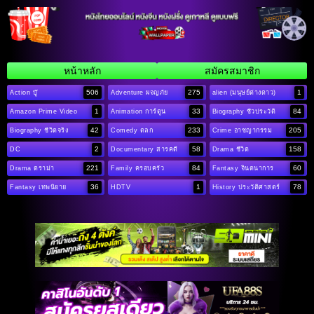
หน้าหลัก
สมัครสมาชิก
506
275
1
Action บู๊
Adventure ผจญภัย
alien (มนุษย์ต่างดาว)
1
33
84
Amazon Prime Video
Animation การ์ตูน
Biography ชีวประวัติ
42
233
205
Biography ชีวิตจริง
Comedy ตลก
Crime อาชญากรรม
2
58
158
DC
Documentary สารคดี
Drama ชีวิต
221
84
60
Drama ดราม่า
Family ครอบครัว
Fantasy จินตนาการ
36
1
78
Fantasy เทพนิยาย
HDTV
History ประวัติศาสตร์