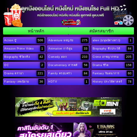
หน้าหลัก
สมัครสมาชิก
506
275
1
Action บู๊
Adventure ผจญภัย
alien (มนุษย์ต่างดาว)
1
33
84
Amazon Prime Video
Animation การ์ตูน
Biography ชีวประวัติ
42
233
205
Biography ชีวิตจริง
Comedy ตลก
Crime อาชญากรรม
2
58
158
DC
Documentary สารคดี
Drama ชีวิต
221
84
60
Drama ดราม่า
Family ครอบครัว
Fantasy จินตนาการ
36
1
78
Fantasy เทพนิยาย
HDTV
History ประวัติศาสตร์