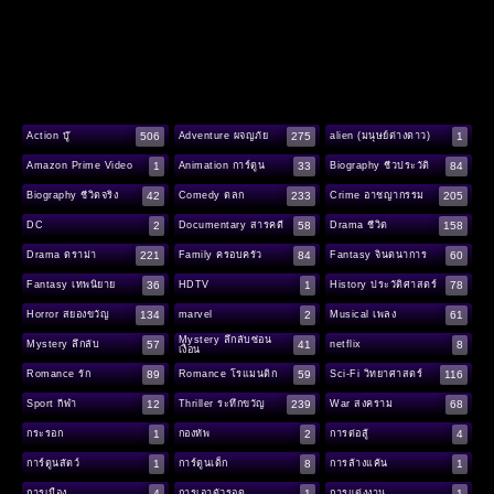
506
275
1
Action บู๊
Adventure ผจญภัย
alien (มนุษย์ต่างดาว)
1
33
84
Amazon Prime Video
Animation การ์ตูน
Biography ชีวประวัติ
42
233
205
Biography ชีวิตจริง
Comedy ตลก
Crime อาชญากรรม
2
58
158
DC
Documentary สารคดี
Drama ชีวิต
221
84
60
Drama ดราม่า
Family ครอบครัว
Fantasy จินตนาการ
36
1
78
Fantasy เทพนิยาย
HDTV
History ประวัติศาสตร์
134
2
61
Horror สยองขวัญ
marvel
Musical เพลง
Mystery ลึกลับซ่อน
57
41
8
Mystery ลึกลับ
netflix
เงื่อน
89
59
116
Romance รัก
Romance โรแมนติก
Sci-Fi วิทยาศาสตร์
12
239
68
Sport กีฬา
Thriller ระทึกขวัญ
War สงคราม
1
2
4
กระรอก
กองทัพ
การต่อสู้
1
8
1
การ์ตูนสัตว์
การ์ตูนเด็ก
การล้างแค้น
4
1
1
การเมือง
การเอาตัวรอด
การแต่งงาน