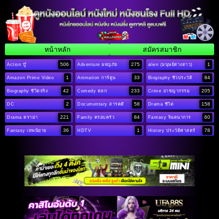
หน้าหลัก
สมัครสมาชิก
506
275
1
Action บู๊
Adventure ผจญภัย
alien (มนุษย์ต่างดาว)
1
33
84
Amazon Prime Video
Animation การ์ตูน
Biography ชีวประวัติ
42
233
205
Biography ชีวิตจริง
Comedy ตลก
Crime อาชญากรรม
2
58
158
DC
Documentary สารคดี
Drama ชีวิต
221
84
60
Drama ดราม่า
Family ครอบครัว
Fantasy จินตนาการ
36
1
78
Fantasy เทพนิยาย
HDTV
History ประวัติศาสตร์