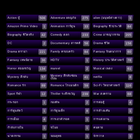
506
275
1
Action บู๊
Adventure ผจญภัย
alien (มนุษย์ต่างดาว)
1
33
84
Amazon Prime Video
Animation การ์ตูน
Biography ชีวประวัติ
42
233
205
Biography ชีวิตจริง
Comedy ตลก
Crime อาชญากรรม
2
58
158
DC
Documentary สารคดี
Drama ชีวิต
221
84
60
Drama ดราม่า
Family ครอบครัว
Fantasy จินตนาการ
36
1
78
Fantasy เทพนิยาย
HDTV
History ประวัติศาสตร์
134
2
61
Horror สยองขวัญ
marvel
Musical เพลง
Mystery ลึกลับซ่อน
57
41
8
Mystery ลึกลับ
netflix
เงื่อน
89
59
116
Romance รัก
Romance โรแมนติก
Sci-Fi วิทยาศาสตร์
12
239
68
Sport กีฬา
Thriller ระทึกขวัญ
War สงคราม
1
2
4
กระรอก
กองทัพ
การต่อสู้
1
8
1
การ์ตูนสัตว์
การ์ตูนเด็ก
การล้างแค้น
4
1
1
การเมือง
การเอาตัวรอด
การแต่งงาน
1
1
1
กำลังภายใน
ขโมย
คนหาย
1
1
1
ฆ่าตกรรม
จอมยุทธ
จักรวาล