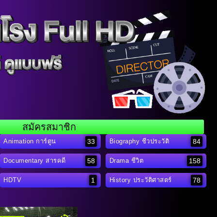
สมัครสมาชิก
33
84
Animation การ์ตูน
Biography ชีวประวัติ
58
158
Documentary สารคดี
Drama ชีวิต
1
78
HDTV
History ประวัติศาสตร์