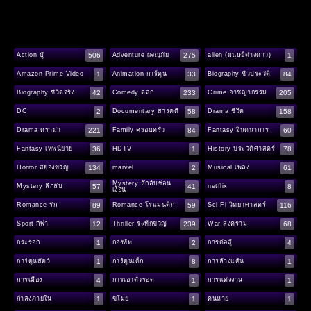
506
275
1
Action บู๊
Adventure ผจญภัย
alien (มนุษย์ต่างดาว)
1
33
84
Amazon Prime Video
Animation การ์ตูน
Biography ชีวประวัติ
42
233
205
Biography ชีวิตจริง
Comedy ตลก
Crime อาชญากรรม
2
58
158
DC
Documentary สารคดี
Drama ชีวิต
221
84
60
Drama ดราม่า
Family ครอบครัว
Fantasy จินตนาการ
36
1
78
Fantasy เทพนิยาย
HDTV
History ประวัติศาสตร์
134
2
61
Horror สยองขวัญ
marvel
Musical เพลง
Mystery ลึกลับซ่อน
57
41
8
Mystery ลึกลับ
netflix
เงื่อน
89
59
116
Romance รัก
Romance โรแมนติก
Sci-Fi วิทยาศาสตร์
12
239
68
Sport กีฬา
Thriller ระทึกขวัญ
War สงคราม
1
2
4
กระรอก
กองทัพ
การต่อสู้
1
8
1
การ์ตูนสัตว์
การ์ตูนเด็ก
การล้างแค้น
4
1
1
การเมือง
การเอาตัวรอด
การแต่งงาน
1
1
1
กำลังภายใน
ขโมย
คนหาย