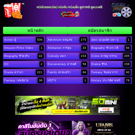
หน้าหลัก
สมัครสมาชิก
506
275
1
Action บู๊
Adventure ผจญภัย
alien (มนุษย์ต่างดาว)
1
33
84
Amazon Prime Video
Animation การ์ตูน
Biography ชีวประวัติ
42
233
205
Biography ชีวิตจริง
Comedy ตลก
Crime อาชญากรรม
2
58
158
DC
Documentary สารคดี
Drama ชีวิต
221
84
60
Drama ดราม่า
Family ครอบครัว
Fantasy จินตนาการ
36
1
78
Fantasy เทพนิยาย
HDTV
History ประวัติศาสตร์