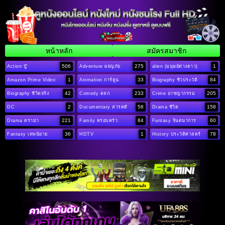
หน้าหลัก
สมัครสมาชิก
506
275
1
Action บู๊
Adventure ผจญภัย
alien (มนุษย์ต่างดาว)
1
33
84
Amazon Prime Video
Animation การ์ตูน
Biography ชีวประวัติ
42
233
205
Biography ชีวิตจริง
Comedy ตลก
Crime อาชญากรรม
2
58
158
DC
Documentary สารคดี
Drama ชีวิต
221
84
60
Drama ดราม่า
Family ครอบครัว
Fantasy จินตนาการ
36
1
78
Fantasy เทพนิยาย
HDTV
History ประวัติศาสตร์