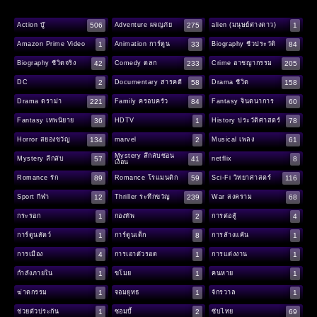
506
275
1
Action บู๊
Adventure ผจญภัย
alien (มนุษย์ต่างดาว)
1
33
84
Amazon Prime Video
Animation การ์ตูน
Biography ชีวประวัติ
42
233
205
Biography ชีวิตจริง
Comedy ตลก
Crime อาชญากรรม
2
58
158
DC
Documentary สารคดี
Drama ชีวิต
221
84
60
Drama ดราม่า
Family ครอบครัว
Fantasy จินตนาการ
36
1
78
Fantasy เทพนิยาย
HDTV
History ประวัติศาสตร์
134
2
61
Horror สยองขวัญ
marvel
Musical เพลง
Mystery ลึกลับซ่อน
57
41
8
Mystery ลึกลับ
netflix
เงื่อน
89
59
116
Romance รัก
Romance โรแมนติก
Sci-Fi วิทยาศาสตร์
12
239
68
Sport กีฬา
Thriller ระทึกขวัญ
War สงคราม
1
2
4
กระรอก
กองทัพ
การต่อสู้
1
8
1
การ์ตูนสัตว์
การ์ตูนเด็ก
การล้างแค้น
4
1
1
การเมือง
การเอาตัวรอด
การแต่งงาน
1
1
1
กำลังภายใน
ขโมย
คนหาย
1
1
1
ฆ่าตกรรม
จอมยุทธ
จักรวาล
1
2
69
ช่วยตัวประกัน
ซอมบี้
ซับไทย