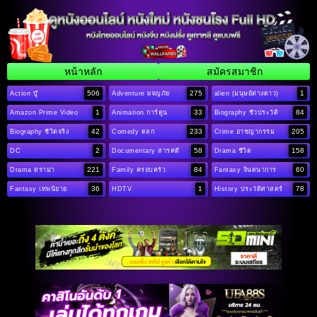
หน้าหลัก
สมัครสมาชิก
506
275
1
Action บู๊
Adventure ผจญภัย
alien (มนุษย์ต่างดาว)
1
33
84
Amazon Prime Video
Animation การ์ตูน
Biography ชีวประวัติ
42
233
205
Biography ชีวิตจริง
Comedy ตลก
Crime อาชญากรรม
2
58
158
DC
Documentary สารคดี
Drama ชีวิต
221
84
60
Drama ดราม่า
Family ครอบครัว
Fantasy จินตนาการ
36
1
78
Fantasy เทพนิยาย
HDTV
History ประวัติศาสตร์