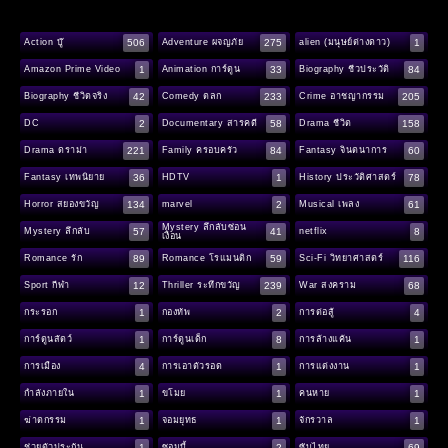
506
275
1
Action บู๊
Adventure ผจญภัย
alien (มนุษย์ต่างดาว)
1
33
84
Amazon Prime Video
Animation การ์ตูน
Biography ชีวประวัติ
42
233
205
Biography ชีวิตจริง
Comedy ตลก
Crime อาชญากรรม
2
58
158
DC
Documentary สารคดี
Drama ชีวิต
221
84
60
Drama ดราม่า
Family ครอบครัว
Fantasy จินตนาการ
36
1
78
Fantasy เทพนิยาย
HDTV
History ประวัติศาสตร์
134
2
61
Horror สยองขวัญ
marvel
Musical เพลง
Mystery ลึกลับซ่อน
57
41
8
Mystery ลึกลับ
netflix
เงื่อน
89
59
116
Romance รัก
Romance โรแมนติก
Sci-Fi วิทยาศาสตร์
12
239
68
Sport กีฬา
Thriller ระทึกขวัญ
War สงคราม
1
2
4
กระรอก
กองทัพ
การต่อสู้
1
8
1
การ์ตูนสัตว์
การ์ตูนเด็ก
การล้างแค้น
4
1
1
การเมือง
การเอาตัวรอด
การแต่งงาน
1
1
1
กำลังภายใน
ขโมย
คนหาย
1
1
1
ฆ่าตกรรม
จอมยุทธ
จักรวาล
1
2
69
ช่วยตัวประกัน
ซอมบี้
ซับไทย