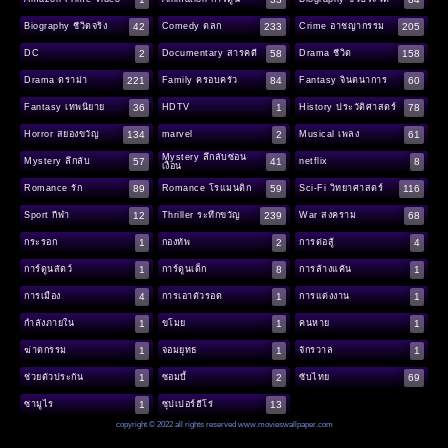
42
233
205
Biography ชีวิตจริง
Comedy ตลก
Crime อาชญากรรม
2
58
158
DC
Documentary สารคดี
Drama ชีวิต
221
84
60
Drama ดราม่า
Family ครอบครัว
Fantasy จินตนาการ
36
1
78
Fantasy เทพนิยาย
HDTV
History ประวัติศาสตร์
134
2
61
Horror สยองขวัญ
marvel
Musical เพลง
Mystery ลึกลับซ่อน
57
41
8
Mystery ลึกลับ
netflix
เงื่อน
89
59
116
Romance รัก
Romance โรแมนติก
Sci-Fi วิทยาศาสตร์
12
239
68
Sport กีฬา
Thriller ระทึกขวัญ
War สงคราม
1
2
4
กระรอก
กองทัพ
การต่อสู้
1
8
1
การ์ตูนสัตว์
การ์ตูนเด็ก
การล้างแค้น
4
1
1
การเมือง
การเอาตัวรอด
การแต่งงาน
1
1
1
กำลังภายใน
ขโมย
คนหาย
1
1
1
ฆ่าตกรรม
จอมยุทธ
จักรวาล
1
2
69
ช่วยตัวประกัน
ซอมบี้
ซับไทย
1
13
ซามูไร
ซุปเปอร์ฮีโร่
copyright © 2022 all rights reserved
www.movieswallpaper.com