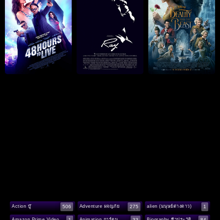
506
275
1
Action บู๊
Adventure ผจญภัย
alien (มนุษย์ต่างดาว)
1
33
84
Amazon Prime Video
Animation การ์ตูน
Biography ชีวประวัติ