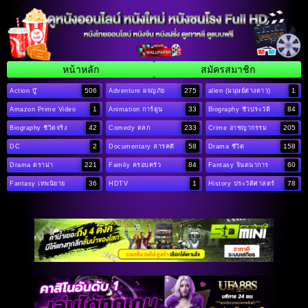
หน้าหลัก
สมัครสมาชิก
506
275
1
Action บู๊
Adventure ผจญภัย
alien (มนุษย์ต่างดาว)
1
33
84
Amazon Prime Video
Animation การ์ตูน
Biography ชีวประวัติ
42
233
205
Biography ชีวิตจริง
Comedy ตลก
Crime อาชญากรรม
2
58
158
DC
Documentary สารคดี
Drama ชีวิต
221
84
60
Drama ดราม่า
Family ครอบครัว
Fantasy จินตนาการ
36
1
78
Fantasy เทพนิยาย
HDTV
History ประวัติศาสตร์