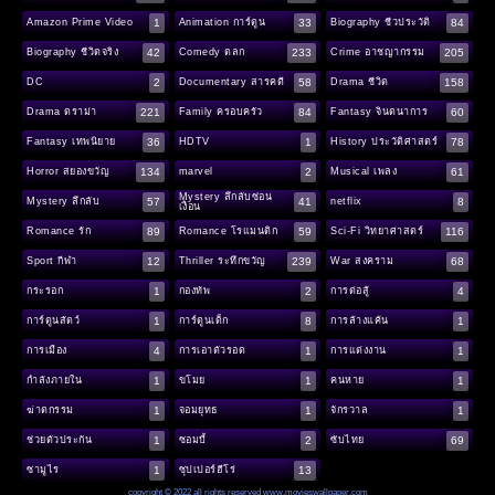
1
33
84
Amazon Prime Video
Animation การ์ตูน
Biography ชีวประวัติ
42
233
205
Biography ชีวิตจริง
Comedy ตลก
Crime อาชญากรรม
2
58
158
DC
Documentary สารคดี
Drama ชีวิต
221
84
60
Drama ดราม่า
Family ครอบครัว
Fantasy จินตนาการ
36
1
78
Fantasy เทพนิยาย
HDTV
History ประวัติศาสตร์
134
2
61
Horror สยองขวัญ
marvel
Musical เพลง
Mystery ลึกลับซ่อน
57
41
8
Mystery ลึกลับ
netflix
เงื่อน
89
59
116
Romance รัก
Romance โรแมนติก
Sci-Fi วิทยาศาสตร์
12
239
68
Sport กีฬา
Thriller ระทึกขวัญ
War สงคราม
1
2
4
กระรอก
กองทัพ
การต่อสู้
1
8
1
การ์ตูนสัตว์
การ์ตูนเด็ก
การล้างแค้น
4
1
1
การเมือง
การเอาตัวรอด
การแต่งงาน
1
1
1
กำลังภายใน
ขโมย
คนหาย
1
1
1
ฆ่าตกรรม
จอมยุทธ
จักรวาล
1
2
69
ช่วยตัวประกัน
ซอมบี้
ซับไทย
1
13
ซามูไร
ซุปเปอร์ฮีโร่
copyright © 2022 all rights reserved
www.movieswallpaper.com