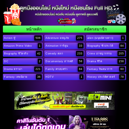
หน้าหลัก
สมัครสมาชิก
506
275
1
Action บู๊
Adventure ผจญภัย
alien (มนุษย์ต่างดาว)
1
33
84
Amazon Prime Video
Animation การ์ตูน
Biography ชีวประวัติ
42
233
205
Biography ชีวิตจริง
Comedy ตลก
Crime อาชญากรรม
2
58
158
DC
Documentary สารคดี
Drama ชีวิต
221
84
60
Drama ดราม่า
Family ครอบครัว
Fantasy จินตนาการ
36
1
78
Fantasy เทพนิยาย
HDTV
History ประวัติศาสตร์