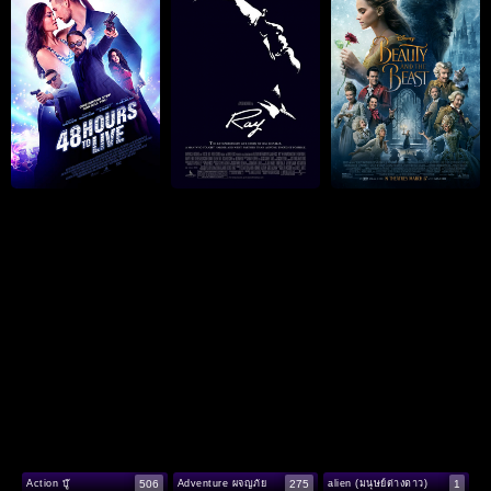
506
275
1
Action บู๊
Adventure ผจญภัย
alien (มนุษย์ต่างดาว)