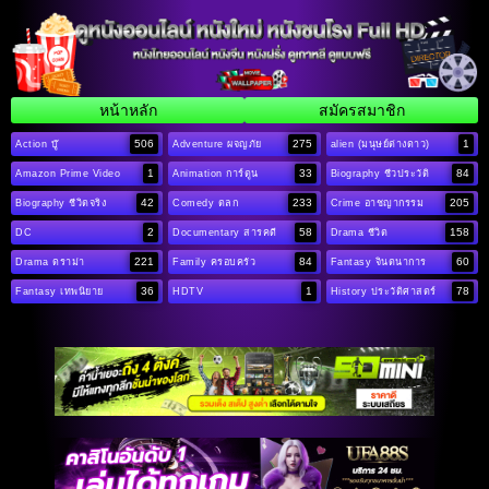
หน้าหลัก
สมัครสมาชิก
506
275
1
Action บู๊
Adventure ผจญภัย
alien (มนุษย์ต่างดาว)
1
33
84
Amazon Prime Video
Animation การ์ตูน
Biography ชีวประวัติ
42
233
205
Biography ชีวิตจริง
Comedy ตลก
Crime อาชญากรรม
2
58
158
DC
Documentary สารคดี
Drama ชีวิต
221
84
60
Drama ดราม่า
Family ครอบครัว
Fantasy จินตนาการ
36
1
78
Fantasy เทพนิยาย
HDTV
History ประวัติศาสตร์