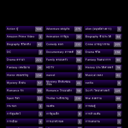
506
275
1
Action บู๊
Adventure ผจญภัย
alien (มนุษย์ต่างดาว)
1
33
84
Amazon Prime Video
Animation การ์ตูน
Biography ชีวประวัติ
42
233
205
Biography ชีวิตจริง
Comedy ตลก
Crime อาชญากรรม
2
58
158
DC
Documentary สารคดี
Drama ชีวิต
221
84
60
Drama ดราม่า
Family ครอบครัว
Fantasy จินตนาการ
36
1
78
Fantasy เทพนิยาย
HDTV
History ประวัติศาสตร์
134
2
61
Horror สยองขวัญ
marvel
Musical เพลง
Mystery ลึกลับซ่อน
57
41
8
Mystery ลึกลับ
netflix
เงื่อน
89
59
116
Romance รัก
Romance โรแมนติก
Sci-Fi วิทยาศาสตร์
12
239
68
Sport กีฬา
Thriller ระทึกขวัญ
War สงคราม
1
2
4
กระรอก
กองทัพ
การต่อสู้
1
8
1
การ์ตูนสัตว์
การ์ตูนเด็ก
การล้างแค้น
4
1
1
การเมือง
การเอาตัวรอด
การแต่งงาน