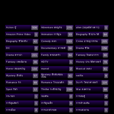
506
275
1
Action บู๊
Adventure ผจญภัย
alien (มนุษย์ต่างดาว)
1
33
84
Amazon Prime Video
Animation การ์ตูน
Biography ชีวประวัติ
42
233
205
Biography ชีวิตจริง
Comedy ตลก
Crime อาชญากรรม
2
58
158
DC
Documentary สารคดี
Drama ชีวิต
221
84
60
Drama ดราม่า
Family ครอบครัว
Fantasy จินตนาการ
36
1
78
Fantasy เทพนิยาย
HDTV
History ประวัติศาสตร์
134
2
61
Horror สยองขวัญ
marvel
Musical เพลง
Mystery ลึกลับซ่อน
57
41
8
Mystery ลึกลับ
netflix
เงื่อน
89
59
116
Romance รัก
Romance โรแมนติก
Sci-Fi วิทยาศาสตร์
12
239
68
Sport กีฬา
Thriller ระทึกขวัญ
War สงคราม
1
2
4
กระรอก
กองทัพ
การต่อสู้
1
8
1
การ์ตูนสัตว์
การ์ตูนเด็ก
การล้างแค้น
4
1
1
การเมือง
การเอาตัวรอด
การแต่งงาน