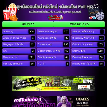
หน้าหลัก
สมัครสมาชิก
506
275
1
Action บู๊
Adventure ผจญภัย
alien (มนุษย์ต่างดาว)
1
33
84
Amazon Prime Video
Animation การ์ตูน
Biography ชีวประวัติ
42
233
205
Biography ชีวิตจริง
Comedy ตลก
Crime อาชญากรรม
2
58
158
DC
Documentary สารคดี
Drama ชีวิต
221
84
60
Drama ดราม่า
Family ครอบครัว
Fantasy จินตนาการ
36
1
78
Fantasy เทพนิยาย
HDTV
History ประวัติศาสตร์