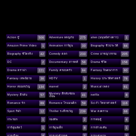
506
275
1
Action บู๊
Adventure ผจญภัย
alien (มนุษย์ต่างดาว)
1
33
84
Amazon Prime Video
Animation การ์ตูน
Biography ชีวประวัติ
42
233
205
Biography ชีวิตจริง
Comedy ตลก
Crime อาชญากรรม
2
58
158
DC
Documentary สารคดี
Drama ชีวิต
221
84
60
Drama ดราม่า
Family ครอบครัว
Fantasy จินตนาการ
36
1
78
Fantasy เทพนิยาย
HDTV
History ประวัติศาสตร์
134
2
61
Horror สยองขวัญ
marvel
Musical เพลง
Mystery ลึกลับซ่อน
57
41
8
Mystery ลึกลับ
netflix
เงื่อน
89
59
116
Romance รัก
Romance โรแมนติก
Sci-Fi วิทยาศาสตร์
12
239
68
Sport กีฬา
Thriller ระทึกขวัญ
War สงคราม
1
2
4
กระรอก
กองทัพ
การต่อสู้
1
8
1
การ์ตูนสัตว์
การ์ตูนเด็ก
การล้างแค้น
4
1
1
การเมือง
การเอาตัวรอด
การแต่งงาน