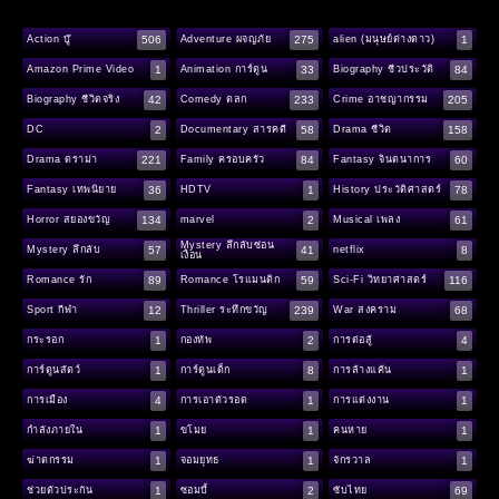
506
275
1
Action บู๊
Adventure ผจญภัย
alien (มนุษย์ต่างดาว)
1
33
84
Amazon Prime Video
Animation การ์ตูน
Biography ชีวประวัติ
42
233
205
Biography ชีวิตจริง
Comedy ตลก
Crime อาชญากรรม
2
58
158
DC
Documentary สารคดี
Drama ชีวิต
221
84
60
Drama ดราม่า
Family ครอบครัว
Fantasy จินตนาการ
36
1
78
Fantasy เทพนิยาย
HDTV
History ประวัติศาสตร์
134
2
61
Horror สยองขวัญ
marvel
Musical เพลง
Mystery ลึกลับซ่อน
57
41
8
Mystery ลึกลับ
netflix
เงื่อน
89
59
116
Romance รัก
Romance โรแมนติก
Sci-Fi วิทยาศาสตร์
12
239
68
Sport กีฬา
Thriller ระทึกขวัญ
War สงคราม
1
2
4
กระรอก
กองทัพ
การต่อสู้
1
8
1
การ์ตูนสัตว์
การ์ตูนเด็ก
การล้างแค้น
4
1
1
การเมือง
การเอาตัวรอด
การแต่งงาน
1
1
1
กำลังภายใน
ขโมย
คนหาย
1
1
1
ฆ่าตกรรม
จอมยุทธ
จักรวาล
1
2
69
ช่วยตัวประกัน
ซอมบี้
ซับไทย