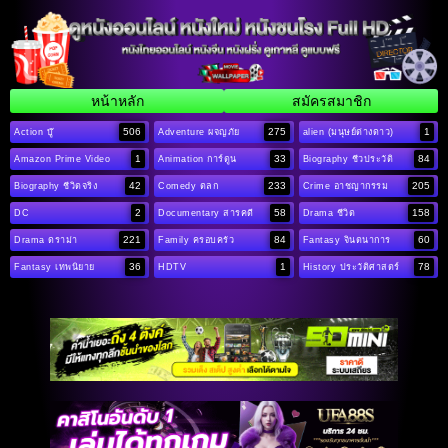
หน้าหลัก
สมัครสมาชิก
506
275
1
Action บู๊
Adventure ผจญภัย
alien (มนุษย์ต่างดาว)
1
33
84
Amazon Prime Video
Animation การ์ตูน
Biography ชีวประวัติ
42
233
205
Biography ชีวิตจริง
Comedy ตลก
Crime อาชญากรรม
2
58
158
DC
Documentary สารคดี
Drama ชีวิต
221
84
60
Drama ดราม่า
Family ครอบครัว
Fantasy จินตนาการ
36
1
78
Fantasy เทพนิยาย
HDTV
History ประวัติศาสตร์