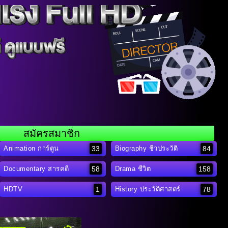
สมัครสมาชิก
33
84
Animation การ์ตูน
Biography ชีวประวัติ
58
158
Documentary สารคดี
Drama ชีวิต
1
78
HDTV
History ประวัติศาสตร์