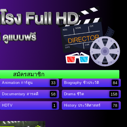
สมัครสมาชิก
33
84
Animation การ์ตูน
Biography ชีวประวัติ
58
158
Documentary สารคดี
Drama ชีวิต
1
78
HDTV
History ประวัติศาสตร์