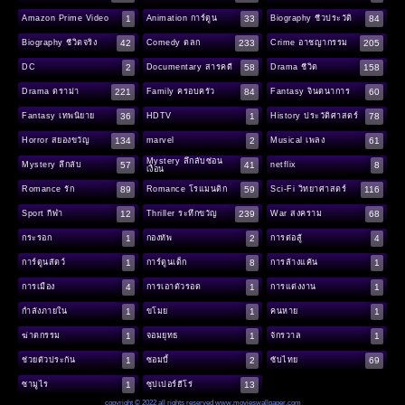
1
33
84
Amazon Prime Video
Animation การ์ตูน
Biography ชีวประวัติ
42
233
205
Biography ชีวิตจริง
Comedy ตลก
Crime อาชญากรรม
2
58
158
DC
Documentary สารคดี
Drama ชีวิต
221
84
60
Drama ดราม่า
Family ครอบครัว
Fantasy จินตนาการ
36
1
78
Fantasy เทพนิยาย
HDTV
History ประวัติศาสตร์
134
2
61
Horror สยองขวัญ
marvel
Musical เพลง
Mystery ลึกลับซ่อน
57
41
8
Mystery ลึกลับ
netflix
เงื่อน
89
59
116
Romance รัก
Romance โรแมนติก
Sci-Fi วิทยาศาสตร์
12
239
68
Sport กีฬา
Thriller ระทึกขวัญ
War สงคราม
1
2
4
กระรอก
กองทัพ
การต่อสู้
1
8
1
การ์ตูนสัตว์
การ์ตูนเด็ก
การล้างแค้น
4
1
1
การเมือง
การเอาตัวรอด
การแต่งงาน
1
1
1
กำลังภายใน
ขโมย
คนหาย
1
1
1
ฆ่าตกรรม
จอมยุทธ
จักรวาล
1
2
69
ช่วยตัวประกัน
ซอมบี้
ซับไทย
1
13
ซามูไร
ซุปเปอร์ฮีโร่
copyright © 2022 all rights reserved
www.movieswallpaper.com