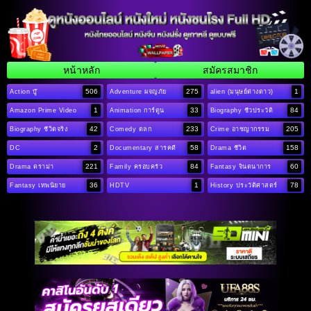
หน้าหลัก
สมัครสมาชิก
506
275
1
Action บู๊
Adventure ผจญภัย
alien (มนุษย์ต่างดาว)
1
33
84
Amazon Prime Video
Animation การ์ตูน
Biography ชีวประวัติ
42
233
205
Biography ชีวิตจริง
Comedy ตลก
Crime อาชญากรรม
2
58
158
DC
Documentary สารคดี
Drama ชีวิต
221
84
60
Drama ดราม่า
Family ครอบครัว
Fantasy จินตนาการ
36
1
78
Fantasy เทพนิยาย
HDTV
History ประวัติศาสตร์