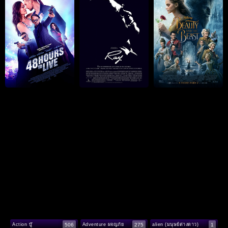
506
275
1
Action บู๊
Adventure ผจญภัย
alien (มนุษย์ต่างดาว)