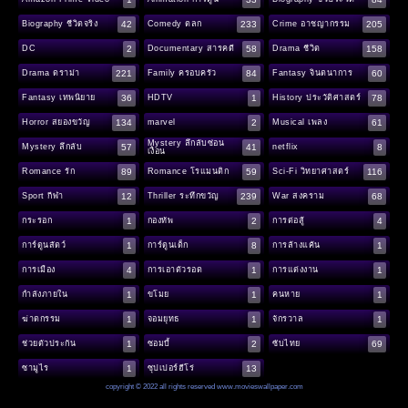
42
233
205
Biography ชีวิตจริง
Comedy ตลก
Crime อาชญากรรม
2
58
158
DC
Documentary สารคดี
Drama ชีวิต
221
84
60
Drama ดราม่า
Family ครอบครัว
Fantasy จินตนาการ
36
1
78
Fantasy เทพนิยาย
HDTV
History ประวัติศาสตร์
134
2
61
Horror สยองขวัญ
marvel
Musical เพลง
Mystery ลึกลับซ่อน
57
41
8
Mystery ลึกลับ
netflix
เงื่อน
89
59
116
Romance รัก
Romance โรแมนติก
Sci-Fi วิทยาศาสตร์
12
239
68
Sport กีฬา
Thriller ระทึกขวัญ
War สงคราม
1
2
4
กระรอก
กองทัพ
การต่อสู้
1
8
1
การ์ตูนสัตว์
การ์ตูนเด็ก
การล้างแค้น
4
1
1
การเมือง
การเอาตัวรอด
การแต่งงาน
1
1
1
กำลังภายใน
ขโมย
คนหาย
1
1
1
ฆ่าตกรรม
จอมยุทธ
จักรวาล
1
2
69
ช่วยตัวประกัน
ซอมบี้
ซับไทย
1
13
ซามูไร
ซุปเปอร์ฮีโร่
copyright © 2022 all rights reserved
www.movieswallpaper.com