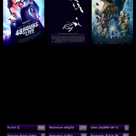
506
275
1
Action บู๊
Adventure ผจญภัย
alien (มนุษย์ต่างดาว)
1
33
84
Amazon Prime Video
Animation การ์ตูน
Biography ชีวประวัติ