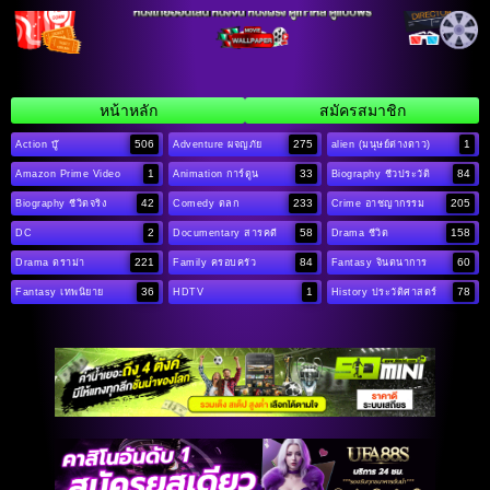
หน้าหลัก
สมัครสมาชิก
506
275
1
Action บู๊
Adventure ผจญภัย
alien (มนุษย์ต่างดาว)
1
33
84
Amazon Prime Video
Animation การ์ตูน
Biography ชีวประวัติ
42
233
205
Biography ชีวิตจริง
Comedy ตลก
Crime อาชญากรรม
2
58
158
DC
Documentary สารคดี
Drama ชีวิต
221
84
60
Drama ดราม่า
Family ครอบครัว
Fantasy จินตนาการ
36
1
78
Fantasy เทพนิยาย
HDTV
History ประวัติศาสตร์