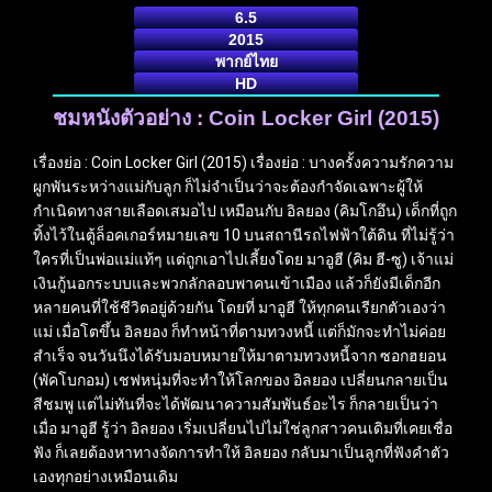
6.5
2015
พากย์ไทย
HD
ชมหนังตัวอย่าง : Coin Locker Girl (2015)
เรื่องย่อ : Coin Locker Girl (2015) เรื่องย่อ : บางครั้งความรักความ
ผูกพันระหว่างแม่กับลูก ก็ไม่จำเป็นว่าจะต้องกำจัดเฉพาะผู้ให้
กำเนิดทางสายเลือดเสมอไป เหมือนกับ อิลยอง (คิมโกอึน) เด็กที่ถูก
ทิ้งไว้ในตู้ล็อคเกอร์หมายเลข 10 บนสถานีรถไฟฟ้าใต้ดิน ที่ไม่รู้ว่า
ใครที่เป็นพ่อแม่แท้ๆ แต่ถูกเอาไปเลี้ยงโดย มาอูฮี (คิม ฮี‑ซู) เจ้าแม่
เงินกู้นอกระบบและพวกลักลอบพาคนเข้าเมือง แล้วก็ยังมีเด็กอีก
หลายคนที่ใช้ชีวิตอยู่ด้วยกัน โดยที่ มาอูฮี ให้ทุกคนเรียกตัวเองว่า
แม่ เมื่อโตขึ้น อิลยอง ก็ทำหน้าที่ตามทวงหนี้ แต่ก็มักจะทำไม่ค่อย
สำเร็จ จนวันนึงได้รับมอบหมายให้มาตามทวงหนี้จาก ซอกฮยอน
(พัคโบกอม) เชฟหนุ่มที่จะทำให้โลกของ อิลยอง เปลี่ยนกลายเป็น
สีชมพู แต่ไม่ทันที่จะได้พัฒนาความสัมพันธ์อะไร ก็กลายเป็นว่า
เมื่อ มาอูฮี รู้ว่า อิลยอง เริ่มเปลี่ยนไปไม่ใช่ลูกสาวคนเดิมที่เคยเชื่อ
ฟัง ก็เลยต้องหาทางจัดการทำให้ อิลยอง กลับมาเป็นลูกที่ฟังคำตัว
เองทุกอย่างเหมือนเดิม