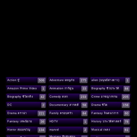
506
275
1
Action บู๊
Adventure ผจญภัย
alien (มนุษย์ต่างดาว)
1
33
84
Amazon Prime Video
Animation การ์ตูน
Biography ชีวประวัติ
42
233
205
Biography ชีวิตจริง
Comedy ตลก
Crime อาชญากรรม
2
58
158
DC
Documentary สารคดี
Drama ชีวิต
221
84
60
Drama ดราม่า
Family ครอบครัว
Fantasy จินตนาการ
36
1
78
Fantasy เทพนิยาย
HDTV
History ประวัติศาสตร์
134
2
61
Horror สยองขวัญ
marvel
Musical เพลง
Mystery ลึกลับซ่อน