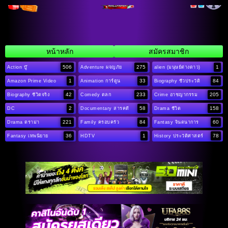
หน้าหลัก
สมัครสมาชิก
506
275
1
Action บู๊
Adventure ผจญภัย
alien (มนุษย์ต่างดาว)
1
33
84
Amazon Prime Video
Animation การ์ตูน
Biography ชีวประวัติ
42
233
205
Biography ชีวิตจริง
Comedy ตลก
Crime อาชญากรรม
2
58
158
DC
Documentary สารคดี
Drama ชีวิต
221
84
60
Drama ดราม่า
Family ครอบครัว
Fantasy จินตนาการ
36
1
78
Fantasy เทพนิยาย
HDTV
History ประวัติศาสตร์