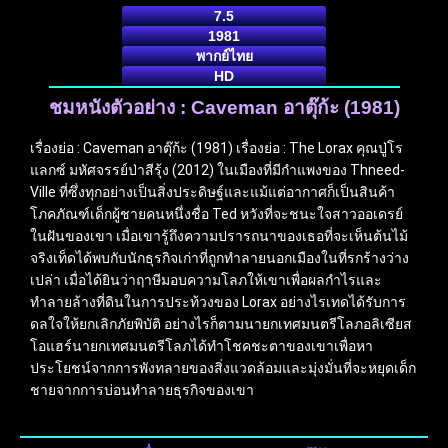
7.5
1981
พากย์ไทย
HD
ชมหนังตัวอย่าง : Caveman อาตุ๊ก้ะ (1981)
เรื่องย่อ : Caveman อาตุ๊ก้ะ (1981) เรื่องย่อ : The Lorax คุณปู่โร
แลกซ์ มหัศจรรย์ป่าสีรุ้ง (2012) ในเมืองที่มีกำแพงของ Thneed-
Ville ที่ซึ่งทุกอย่างเป็นสิ่งประดิษฐ์และแม้แต่อากาศก็เป็นสินค้า
โภคภัณฑ์เด็กผู้ชายคนหนึ่งชื่อ Ted หวังที่จะชนะใจสาวออเดรย์
ในฝันของเขา เมื่อเขารู้ถึงความปรารถนาของเธอที่จะเห็นต้นไม้
จริงเท็ดได้พบกับนักธุรกิจเก่าที่ถูกทำลายนอกเมืองในที่รกร้างว่าง
เปล่า เมื่อได้ยินว่าฤาษีมอบความโลภให้เขาเพื่อผลกำไรและ
ทำลายล้างที่ดินในการประท้วงของ Lorax อย่างไรเทดได้รับการ
ดลใจให้ยกเลิกภัยพิบัติ อย่างไรก็ตามนายกเทศมนตรีโลภอลิเซียส
โอแฮร์นายกเทศมนตรีโลภได้ทำโชคชะตาของเขาเพื่อหา
ประโยชน์จากการพังทลายของสิ่งแวดล้อมและมุ่งมั่นที่จะหยุดเด็ก
ชายจากการบ่อนทำลายธุรกิจของเขา