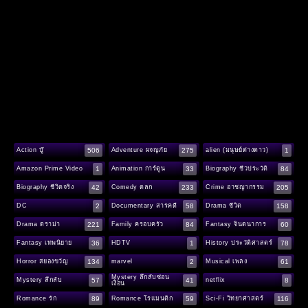
506
275
1
Action บู๊
Adventure ผจญภัย
alien (มนุษย์ต่างดาว)
1
33
84
Amazon Prime Video
Animation การ์ตูน
Biography ชีวประวัติ
42
233
205
Biography ชีวิตจริง
Comedy ตลก
Crime อาชญากรรม
2
58
158
DC
Documentary สารคดี
Drama ชีวิต
221
84
60
Drama ดราม่า
Family ครอบครัว
Fantasy จินตนาการ
36
1
78
Fantasy เทพนิยาย
HDTV
History ประวัติศาสตร์
134
2
61
Horror สยองขวัญ
marvel
Musical เพลง
Mystery ลึกลับซ่อน
57
41
8
Mystery ลึกลับ
netflix
เงื่อน
89
59
116
Romance รัก
Romance โรแมนติก
Sci-Fi วิทยาศาสตร์