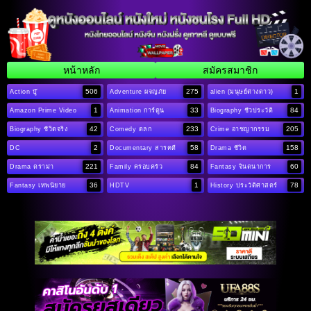
หน้าหลัก
สมัครสมาชิก
506
275
1
Action บู๊
Adventure ผจญภัย
alien (มนุษย์ต่างดาว)
1
33
84
Amazon Prime Video
Animation การ์ตูน
Biography ชีวประวัติ
42
233
205
Biography ชีวิตจริง
Comedy ตลก
Crime อาชญากรรม
2
58
158
DC
Documentary สารคดี
Drama ชีวิต
221
84
60
Drama ดราม่า
Family ครอบครัว
Fantasy จินตนาการ
36
1
78
Fantasy เทพนิยาย
HDTV
History ประวัติศาสตร์