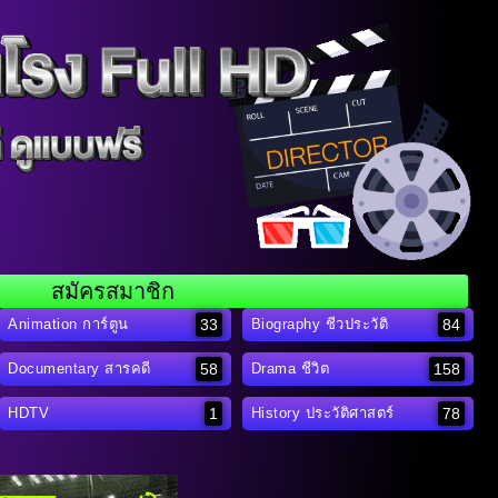
สมัครสมาชิก
33
84
Animation การ์ตูน
Biography ชีวประวัติ
58
158
Documentary สารคดี
Drama ชีวิต
1
78
HDTV
History ประวัติศาสตร์