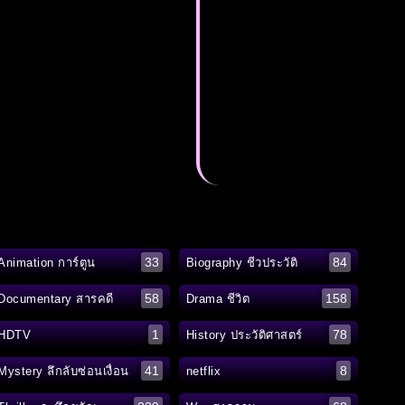
33
84
Animation การ์ตูน
Biography ชีวประวัติ
58
158
Documentary สารคดี
Drama ชีวิต
1
78
HDTV
History ประวัติศาสตร์
41
8
Mystery ลึกลับซ่อนเงื่อน
netflix