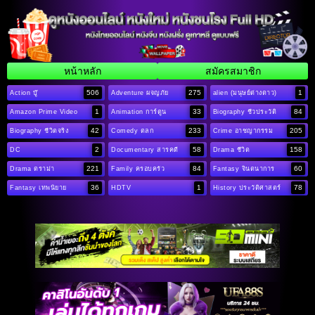
หน้าหลัก
สมัครสมาชิก
506
275
1
Action บู๊
Adventure ผจญภัย
alien (มนุษย์ต่างดาว)
1
33
84
Amazon Prime Video
Animation การ์ตูน
Biography ชีวประวัติ
42
233
205
Biography ชีวิตจริง
Comedy ตลก
Crime อาชญากรรม
2
58
158
DC
Documentary สารคดี
Drama ชีวิต
221
84
60
Drama ดราม่า
Family ครอบครัว
Fantasy จินตนาการ
36
1
78
Fantasy เทพนิยาย
HDTV
History ประวัติศาสตร์