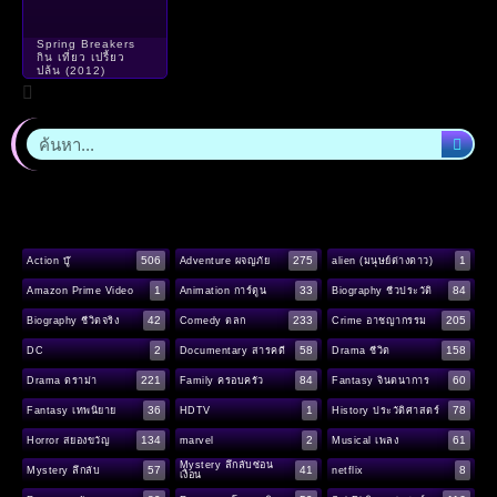
Spring Breakers
กิน เที่ยว เปรี้ยว
ปล้น (2012)
506
275
1
Action บู๊
Adventure ผจญภัย
alien (มนุษย์ต่างดาว)
1
33
84
Amazon Prime Video
Animation การ์ตูน
Biography ชีวประวัติ
42
233
205
Biography ชีวิตจริง
Comedy ตลก
Crime อาชญากรรม
2
58
158
DC
Documentary สารคดี
Drama ชีวิต
221
84
60
Drama ดราม่า
Family ครอบครัว
Fantasy จินตนาการ
36
1
78
Fantasy เทพนิยาย
HDTV
History ประวัติศาสตร์
134
2
61
Horror สยองขวัญ
marvel
Musical เพลง
Mystery ลึกลับซ่อน
57
41
8
Mystery ลึกลับ
netflix
เงื่อน