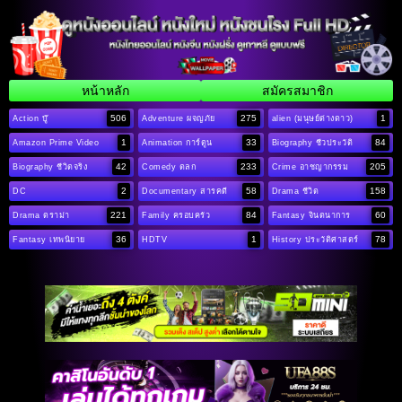
หน้าหลัก
สมัครสมาชิก
506
275
1
Action บู๊
Adventure ผจญภัย
alien (มนุษย์ต่างดาว)
1
33
84
Amazon Prime Video
Animation การ์ตูน
Biography ชีวประวัติ
42
233
205
Biography ชีวิตจริง
Comedy ตลก
Crime อาชญากรรม
2
58
158
DC
Documentary สารคดี
Drama ชีวิต
221
84
60
Drama ดราม่า
Family ครอบครัว
Fantasy จินตนาการ
36
1
78
Fantasy เทพนิยาย
HDTV
History ประวัติศาสตร์