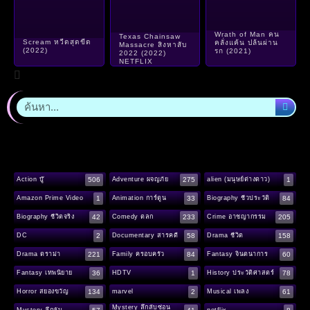
Wrath of Man คน
Texas Chainsaw
Scream หวีดสุดขีด
คลั่งแค้น ปล้นผ่าน
Massacre สิงหาสับ
(2022)
รก (2021)
2022 (2022)
NETFLIX
506
275
1
Action บู๊
Adventure ผจญภัย
alien (มนุษย์ต่างดาว)
1
33
84
Amazon Prime Video
Animation การ์ตูน
Biography ชีวประวัติ
42
233
205
Biography ชีวิตจริง
Comedy ตลก
Crime อาชญากรรม
2
58
158
DC
Documentary สารคดี
Drama ชีวิต
221
84
60
Drama ดราม่า
Family ครอบครัว
Fantasy จินตนาการ
36
1
78
Fantasy เทพนิยาย
HDTV
History ประวัติศาสตร์
134
2
61
Horror สยองขวัญ
marvel
Musical เพลง
Mystery ลึกลับซ่อน