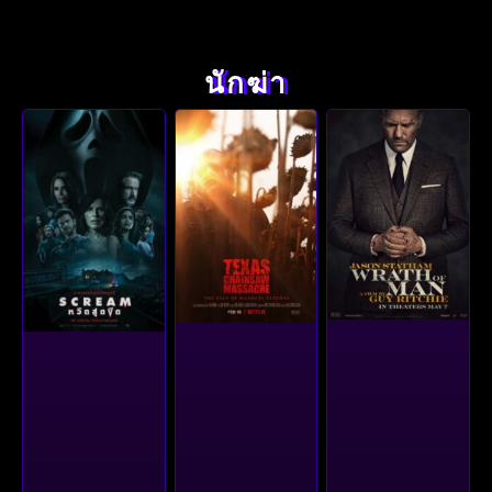
นักฆ่า