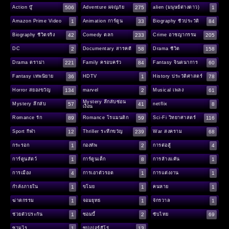
506
275
1
Action บู๊
Adventure ผจญภัย
alien (มนุษย์ต่างดาว)
1
33
84
Amazon Prime Video
Animation การ์ตูน
Biography ชีวประวัติ
42
233
205
Biography ชีวิตจริง
Comedy ตลก
Crime อาชญากรรม
2
58
158
DC
Documentary สารคดี
Drama ชีวิต
221
84
60
Drama ดราม่า
Family ครอบครัว
Fantasy จินตนาการ
36
1
78
Fantasy เทพนิยาย
HDTV
History ประวัติศาสตร์
134
2
61
Horror สยองขวัญ
marvel
Musical เพลง
Mystery ลึกลับซ่อน
57
41
8
Mystery ลึกลับ
netflix
เงื่อน
89
59
116
Romance รัก
Romance โรแมนติก
Sci-Fi วิทยาศาสตร์
12
239
68
Sport กีฬา
Thriller ระทึกขวัญ
War สงคราม
1
2
4
กระรอก
กองทัพ
การต่อสู้
1
8
1
การ์ตูนสัตว์
การ์ตูนเด็ก
การล้างแค้น
4
1
1
การเมือง
การเอาตัวรอด
การแต่งงาน
1
1
1
กำลังภายใน
ขโมย
คนหาย
1
1
1
ฆ่าตกรรม
จอมยุทธ
จักรวาล
1
2
69
ช่วยตัวประกัน
ซอมบี้
ซับไทย
1
13
ซามูไร
ซุปเปอร์ฮีโร่