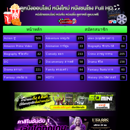
หน้าหลัก
สมัครสมาชิก
506
275
1
Action บู๊
Adventure ผจญภัย
alien (มนุษย์ต่างดาว)
1
33
84
Amazon Prime Video
Animation การ์ตูน
Biography ชีวประวัติ
42
233
205
Biography ชีวิตจริง
Comedy ตลก
Crime อาชญากรรม
2
58
158
DC
Documentary สารคดี
Drama ชีวิต
221
84
60
Drama ดราม่า
Family ครอบครัว
Fantasy จินตนาการ
36
1
78
Fantasy เทพนิยาย
HDTV
History ประวัติศาสตร์