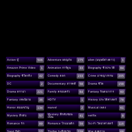
506
275
1
Action บู๊
Adventure ผจญภัย
alien (มนุษย์ต่างดาว)
1
33
84
Amazon Prime Video
Animation การ์ตูน
Biography ชีวประวัติ
42
233
205
Biography ชีวิตจริง
Comedy ตลก
Crime อาชญากรรม
2
58
158
DC
Documentary สารคดี
Drama ชีวิต
221
84
60
Drama ดราม่า
Family ครอบครัว
Fantasy จินตนาการ
36
1
78
Fantasy เทพนิยาย
HDTV
History ประวัติศาสตร์
134
2
61
Horror สยองขวัญ
marvel
Musical เพลง
Mystery ลึกลับซ่อน
57
41
8
Mystery ลึกลับ
netflix
เงื่อน
89
59
116
Romance รัก
Romance โรแมนติก
Sci-Fi วิทยาศาสตร์
12
239
68
Sport กีฬา
Thriller ระทึกขวัญ
War สงคราม