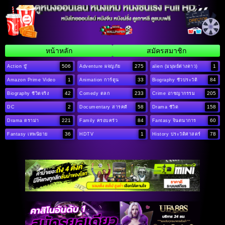
หน้าหลัก
สมัครสมาชิก
506
275
1
Action บู๊
Adventure ผจญภัย
alien (มนุษย์ต่างดาว)
1
33
84
Amazon Prime Video
Animation การ์ตูน
Biography ชีวประวัติ
42
233
205
Biography ชีวิตจริง
Comedy ตลก
Crime อาชญากรรม
2
58
158
DC
Documentary สารคดี
Drama ชีวิต
221
84
60
Drama ดราม่า
Family ครอบครัว
Fantasy จินตนาการ
36
1
78
Fantasy เทพนิยาย
HDTV
History ประวัติศาสตร์