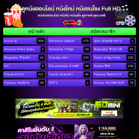
หน้าหลัก
สมัครสมาชิก
506
275
1
Action บู๊
Adventure ผจญภัย
alien (มนุษย์ต่างดาว)
1
33
84
Amazon Prime Video
Animation การ์ตูน
Biography ชีวประวัติ
42
233
205
Biography ชีวิตจริง
Comedy ตลก
Crime อาชญากรรม
2
58
158
DC
Documentary สารคดี
Drama ชีวิต
221
84
60
Drama ดราม่า
Family ครอบครัว
Fantasy จินตนาการ
36
1
78
Fantasy เทพนิยาย
HDTV
History ประวัติศาสตร์