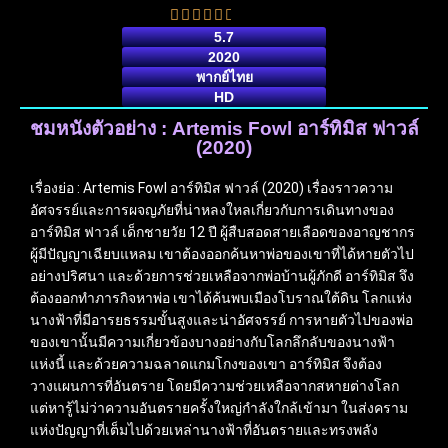
5.7
2020
พากย์ไทย
HD
ชมหนังตัวอย่าง : Artemis Fowl อาร์ทิมิส ฟาวล์
(2020)
เรื่องย่อ : Artemis Fowl อาร์ทิมิส ฟาวล์ (2020) เรื่องราวความ
อัศจรรย์และการผจญภัยที่น่าหลงใหลเกี่ยวกับการเดินทางของ
อาร์ทิมิส ฟาวล์ เด็กชายวัย 12 ปี ผู้สืบสอดสายเลือดของอาญชากร
ผู้มีปัญญาเฉียบแหลม เขาต้องออกค้นหาพ่อของเขาที่ได้หายตัวไป
อย่างปริศนา และด้วยการช่วยเหลือจากพ่อบ้านผู้ภักดี อาร์ทิมิส จึง
ต้องออกทำภารกิจหาพ่อ เขาได้ค้นพบเมืองโบราณใต้ดิน โลกแห่ง
นางฟ้าที่มีอารยธรรมขั้นสูงและน่าอัศจรรย์ การหายตัวไปของพ่อ
ของเขานั้นมีความเกี่ยวข้องบางอย่างกับโลกลึกลับของนางฟ้า
แห่งนี้ และด้วยความฉลาดแกมโกงของเขา อาร์ทิมิส จึงต้อง
วางแผนการที่อันตราย โดยมีความช่วยเหลือจากสหายต่างโลก
แต่หารู้ไม่ว่าความอันตรายครั้งใหญ่กำลังใกล้เข้ามา ในส่งคราม
แห่งปัญญาที่เต็มไปด้วยเหล่านางฟ้าที่อันตรายและทรงพลัง