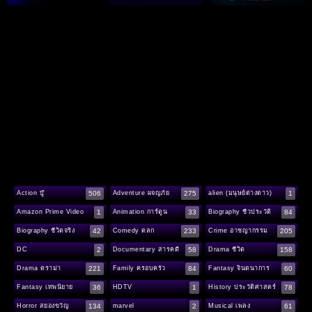
506
275
1
Action บู๊
Adventure ผจญภัย
alien (มนุษย์ต่างดาว)
1
33
84
Amazon Prime Video
Animation การ์ตูน
Biography ชีวประวัติ
42
233
205
Biography ชีวิตจริง
Comedy ตลก
Crime อาชญากรรม
2
58
158
DC
Documentary สารคดี
Drama ชีวิต
221
84
60
Drama ดราม่า
Family ครอบครัว
Fantasy จินตนาการ
36
1
78
Fantasy เทพนิยาย
HDTV
History ประวัติศาสตร์
134
2
61
Horror สยองขวัญ
marvel
Musical เพลง