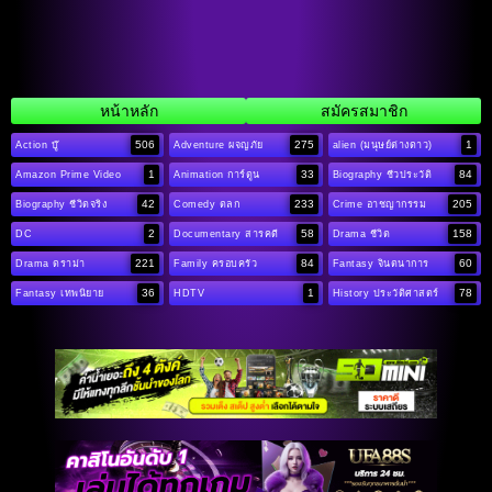
หน้าหลัก
สมัครสมาชิก
506
275
1
Action บู๊
Adventure ผจญภัย
alien (มนุษย์ต่างดาว)
1
33
84
Amazon Prime Video
Animation การ์ตูน
Biography ชีวประวัติ
42
233
205
Biography ชีวิตจริง
Comedy ตลก
Crime อาชญากรรม
2
58
158
DC
Documentary สารคดี
Drama ชีวิต
221
84
60
Drama ดราม่า
Family ครอบครัว
Fantasy จินตนาการ
36
1
78
Fantasy เทพนิยาย
HDTV
History ประวัติศาสตร์