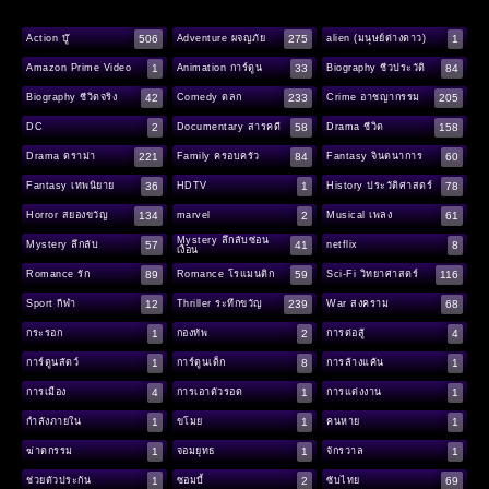
506
275
1
Action บู๊
Adventure ผจญภัย
alien (มนุษย์ต่างดาว)
1
33
84
Amazon Prime Video
Animation การ์ตูน
Biography ชีวประวัติ
42
233
205
Biography ชีวิตจริง
Comedy ตลก
Crime อาชญากรรม
2
58
158
DC
Documentary สารคดี
Drama ชีวิต
221
84
60
Drama ดราม่า
Family ครอบครัว
Fantasy จินตนาการ
36
1
78
Fantasy เทพนิยาย
HDTV
History ประวัติศาสตร์
134
2
61
Horror สยองขวัญ
marvel
Musical เพลง
Mystery ลึกลับซ่อน
57
41
8
Mystery ลึกลับ
netflix
เงื่อน
89
59
116
Romance รัก
Romance โรแมนติก
Sci-Fi วิทยาศาสตร์
12
239
68
Sport กีฬา
Thriller ระทึกขวัญ
War สงคราม
1
2
4
กระรอก
กองทัพ
การต่อสู้
1
8
1
การ์ตูนสัตว์
การ์ตูนเด็ก
การล้างแค้น
4
1
1
การเมือง
การเอาตัวรอด
การแต่งงาน
1
1
1
กำลังภายใน
ขโมย
คนหาย
1
1
1
ฆ่าตกรรม
จอมยุทธ
จักรวาล
1
2
69
ช่วยตัวประกัน
ซอมบี้
ซับไทย