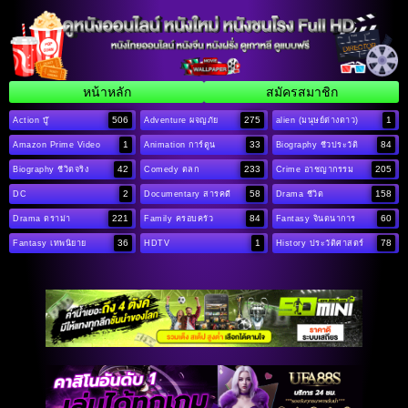
หน้าหลัก
สมัครสมาชิก
506
275
1
Action บู๊
Adventure ผจญภัย
alien (มนุษย์ต่างดาว)
1
33
84
Amazon Prime Video
Animation การ์ตูน
Biography ชีวประวัติ
42
233
205
Biography ชีวิตจริง
Comedy ตลก
Crime อาชญากรรม
2
58
158
DC
Documentary สารคดี
Drama ชีวิต
221
84
60
Drama ดราม่า
Family ครอบครัว
Fantasy จินตนาการ
36
1
78
Fantasy เทพนิยาย
HDTV
History ประวัติศาสตร์