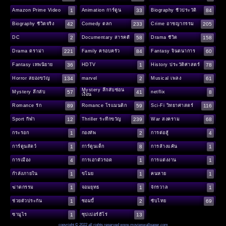
1
33
84
Amazon Prime Video
Animation การ์ตูน
Biography ชีวประวัติ
42
233
205
Biography ชีวิตจริง
Comedy ตลก
Crime อาชญากรรม
2
58
158
DC
Documentary สารคดี
Drama ชีวิต
221
84
60
Drama ดราม่า
Family ครอบครัว
Fantasy จินตนาการ
36
1
78
Fantasy เทพนิยาย
HDTV
History ประวัติศาสตร์
134
2
61
Horror สยองขวัญ
marvel
Musical เพลง
Mystery ลึกลับซ่อน
57
41
8
Mystery ลึกลับ
netflix
เงื่อน
89
59
116
Romance รัก
Romance โรแมนติก
Sci-Fi วิทยาศาสตร์
12
239
68
Sport กีฬา
Thriller ระทึกขวัญ
War สงคราม
1
2
4
กระรอก
กองทัพ
การต่อสู้
1
8
1
การ์ตูนสัตว์
การ์ตูนเด็ก
การล้างแค้น
4
1
1
การเมือง
การเอาตัวรอด
การแต่งงาน
1
1
1
กำลังภายใน
ขโมย
คนหาย
1
1
1
ฆ่าตกรรม
จอมยุทธ
จักรวาล
1
2
69
ช่วยตัวประกัน
ซอมบี้
ซับไทย
1
13
ซามูไร
ซุปเปอร์ฮีโร่
copyright © 2022 all rights reserved
www.movieswallpaper.com