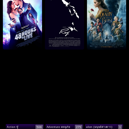
506
275
1
Action บู๊
Adventure ผจญภัย
alien (มนุษย์ต่างดาว)