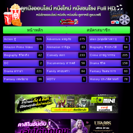
หน้าหลัก
สมัครสมาชิก
506
275
1
Action บู๊
Adventure ผจญภัย
alien (มนุษย์ต่างดาว)
1
33
84
Amazon Prime Video
Animation การ์ตูน
Biography ชีวประวัติ
42
233
205
Biography ชีวิตจริง
Comedy ตลก
Crime อาชญากรรม
2
58
158
DC
Documentary สารคดี
Drama ชีวิต
221
84
60
Drama ดราม่า
Family ครอบครัว
Fantasy จินตนาการ
36
1
78
Fantasy เทพนิยาย
HDTV
History ประวัติศาสตร์