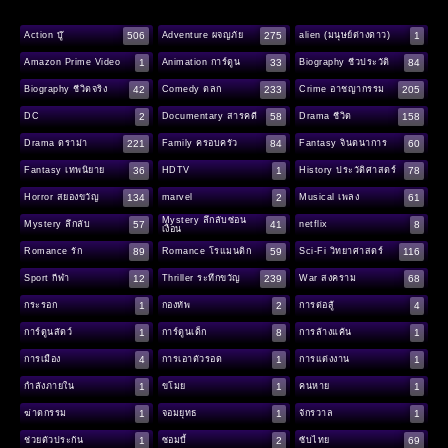
506
275
1
Action บู๊
Adventure ผจญภัย
alien (มนุษย์ต่างดาว)
1
33
84
Amazon Prime Video
Animation การ์ตูน
Biography ชีวประวัติ
42
233
205
Biography ชีวิตจริง
Comedy ตลก
Crime อาชญากรรม
2
58
158
DC
Documentary สารคดี
Drama ชีวิต
221
84
60
Drama ดราม่า
Family ครอบครัว
Fantasy จินตนาการ
36
1
78
Fantasy เทพนิยาย
HDTV
History ประวัติศาสตร์
134
2
61
Horror สยองขวัญ
marvel
Musical เพลง
Mystery ลึกลับซ่อน
57
41
8
Mystery ลึกลับ
netflix
เงื่อน
89
59
116
Romance รัก
Romance โรแมนติก
Sci-Fi วิทยาศาสตร์
12
239
68
Sport กีฬา
Thriller ระทึกขวัญ
War สงคราม
1
2
4
กระรอก
กองทัพ
การต่อสู้
1
8
1
การ์ตูนสัตว์
การ์ตูนเด็ก
การล้างแค้น
4
1
1
การเมือง
การเอาตัวรอด
การแต่งงาน
1
1
1
กำลังภายใน
ขโมย
คนหาย
1
1
1
ฆ่าตกรรม
จอมยุทธ
จักรวาล
1
2
69
ช่วยตัวประกัน
ซอมบี้
ซับไทย