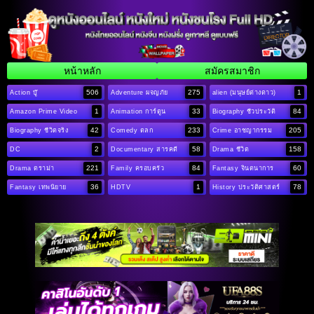
หน้าหลัก
สมัครสมาชิก
506
275
1
Action บู๊
Adventure ผจญภัย
alien (มนุษย์ต่างดาว)
1
33
84
Amazon Prime Video
Animation การ์ตูน
Biography ชีวประวัติ
42
233
205
Biography ชีวิตจริง
Comedy ตลก
Crime อาชญากรรม
2
58
158
DC
Documentary สารคดี
Drama ชีวิต
221
84
60
Drama ดราม่า
Family ครอบครัว
Fantasy จินตนาการ
36
1
78
Fantasy เทพนิยาย
HDTV
History ประวัติศาสตร์