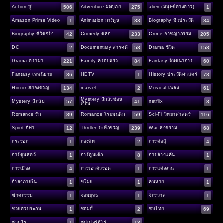
506
275
1
Action บู๊
Adventure ผจญภัย
alien (มนุษย์ต่างดาว)
1
33
84
Amazon Prime Video
Animation การ์ตูน
Biography ชีวประวัติ
42
233
205
Biography ชีวิตจริง
Comedy ตลก
Crime อาชญากรรม
2
58
158
DC
Documentary สารคดี
Drama ชีวิต
221
84
60
Drama ดราม่า
Family ครอบครัว
Fantasy จินตนาการ
36
1
78
Fantasy เทพนิยาย
HDTV
History ประวัติศาสตร์
134
2
61
Horror สยองขวัญ
marvel
Musical เพลง
Mystery ลึกลับซ่อน
57
41
8
Mystery ลึกลับ
netflix
เงื่อน
89
59
116
Romance รัก
Romance โรแมนติก
Sci-Fi วิทยาศาสตร์
12
239
68
Sport กีฬา
Thriller ระทึกขวัญ
War สงคราม
1
2
4
กระรอก
กองทัพ
การต่อสู้
1
8
1
การ์ตูนสัตว์
การ์ตูนเด็ก
การล้างแค้น
4
1
1
การเมือง
การเอาตัวรอด
การแต่งงาน
1
1
1
กำลังภายใน
ขโมย
คนหาย
1
1
1
ฆ่าตกรรม
จอมยุทธ
จักรวาล
1
2
69
ช่วยตัวประกัน
ซอมบี้
ซับไทย
1
13
ซามูไร
ซุปเปอร์ฮีโร่