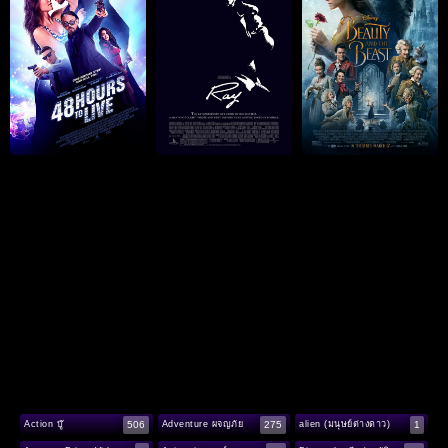
506
275
1
Action บู๊
Adventure ผจญภัย
alien (มนุษย์ต่างดาว)