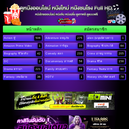
หน้าหลัก
สมัครสมาชิก
506
275
1
Action บู๊
Adventure ผจญภัย
alien (มนุษย์ต่างดาว)
1
33
84
Amazon Prime Video
Animation การ์ตูน
Biography ชีวประวัติ
42
233
205
Biography ชีวิตจริง
Comedy ตลก
Crime อาชญากรรม
2
58
158
DC
Documentary สารคดี
Drama ชีวิต
221
84
60
Drama ดราม่า
Family ครอบครัว
Fantasy จินตนาการ
36
1
78
Fantasy เทพนิยาย
HDTV
History ประวัติศาสตร์