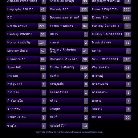
1
33
84
Amazon Prime Video
Animation การ์ตูน
Biography ชีวประวัติ
42
233
205
Biography ชีวิตจริง
Comedy ตลก
Crime อาชญากรรม
2
58
158
DC
Documentary สารคดี
Drama ชีวิต
221
84
60
Drama ดราม่า
Family ครอบครัว
Fantasy จินตนาการ
36
1
78
Fantasy เทพนิยาย
HDTV
History ประวัติศาสตร์
134
2
61
Horror สยองขวัญ
marvel
Musical เพลง
Mystery ลึกลับซ่อน
57
41
8
Mystery ลึกลับ
netflix
เงื่อน
89
59
116
Romance รัก
Romance โรแมนติก
Sci-Fi วิทยาศาสตร์
12
239
68
Sport กีฬา
Thriller ระทึกขวัญ
War สงคราม
1
2
4
กระรอก
กองทัพ
การต่อสู้
1
8
1
การ์ตูนสัตว์
การ์ตูนเด็ก
การล้างแค้น
4
1
1
การเมือง
การเอาตัวรอด
การแต่งงาน
1
1
1
กำลังภายใน
ขโมย
คนหาย
1
1
1
ฆ่าตกรรม
จอมยุทธ
จักรวาล
1
2
69
ช่วยตัวประกัน
ซอมบี้
ซับไทย
1
13
ซามูไร
ซุปเปอร์ฮีโร่
copyright © 2022 all rights reserved
www.movieswallpaper.com